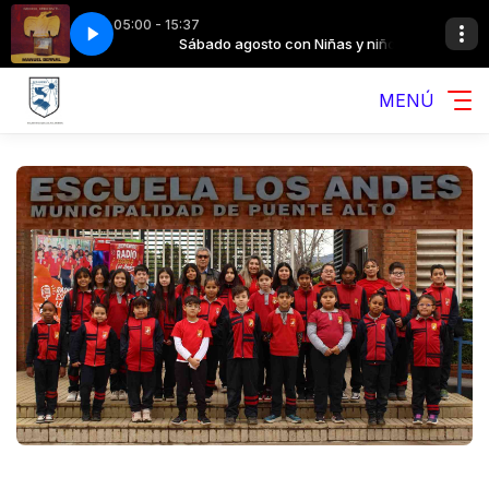
05:00 - 15:37
 Niñas y niños
 en Escuela Los Andes1
Sábado agosto con Niñas y niños
Pedidos Musicales en Escuela Los Andes1
MENÚ