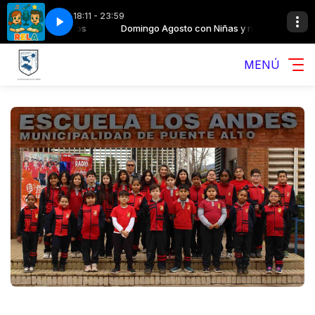
18:11 - 23:59
con Niñas y niños
es 2.026
Domingo Agosto con Niñas y niños
Saludos musicales 2.026
MENÚ