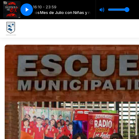
16:10 - 23:59
on Niñas y niños
dos2
Saludos2
Mes de Julio con Niñas y niños