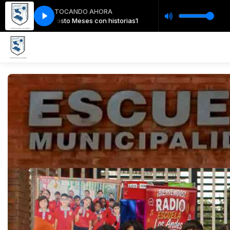
TOCANDO AHORA
orias1
Agosto Meses con historias1